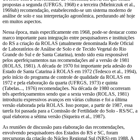
propostas a segunda (UFRGS, 1968) e a terceira (Mielniczuk et al.,
1969ab) recomendação, estabelecendo-se um sistema moderno de
análise de solo e sua interpretação agronômica, perdurando até hoje
em muitos aspectos.
Nessa época, mais especificamente em 1968, pode-se destacar como
marco importante para integração entre pesquisadores e instituições
do RS a criação da ROLAS (atualmente denominada Rede Oficial
de Laboratórios de Análise de Solo e de Tecido Vegetal do Rio
Grande do Sul e de Santa Catarina), tendo sido esta responsável
pelos aperfeiçoamentos nas recomendações até a versão de 1981
(ROLAS, 1981). A década de 1970 foi importante pela adesão do
Estado de Santa Catarina à ROLAS em 1972 (Tedesco et al., 1994),
pelo início do programa de controle de qualidade da ROLAS em
1972 e pela elaboração da quarta (UFRGS, 1973) e quinta
(Tabelas..., 1976) recomendações. Na década de 1980 ocorreram
três aperfeiçoamentos sendo que a sexta versão (ROLAS, 1981)
introduziu expressivos avanços em várias culturas e foi a última
versão elaborada pela ROLAS. Isso porque, a partir de 1987, essa
tarefa foi passada para a Comissão de Fertilidade do Solo - RS/SC, a
qual elaborou a sétima versão (Siqueira et al., 1987).
As reuniões de discussão para elaboração das recomendações,
envolvendo pesquisadores dos Estados do RS e SC, foram
precursoras da criação do Núcleo Regional Sul (NRS) em 1988. A