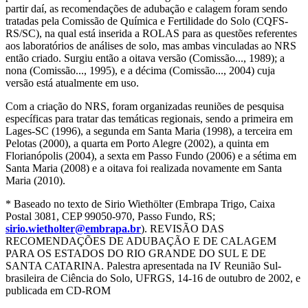
partir daí, as recomendações de adubação e calagem foram sendo
tratadas pela Comissão de Química e Fertilidade do Solo (CQFS-
RS/SC), na qual está inserida a ROLAS para as questões referentes
aos laboratórios de análises de solo, mas ambas vinculadas ao NRS
então criado. Surgiu então a oitava versão (Comissão..., 1989); a
nona (Comissão..., 1995), e a décima (Comissão..., 2004) cuja
versão está atualmente em uso.
Com a criação do NRS, foram organizadas reuniões de pesquisa
específicas para tratar das temáticas regionais, sendo a primeira em
Lages-SC (1996), a segunda em Santa Maria (1998), a terceira em
Pelotas (2000), a quarta em Porto Alegre (2002), a quinta em
Florianópolis (2004), a sexta em Passo Fundo (2006) e a sétima em
Santa Maria (2008) e a oitava foi realizada novamente em Santa
Maria (2010).
* Baseado no texto de Sirio Wiethölter (Embrapa Trigo, Caixa
Postal 3081, CEP 99050-970, Passo Fundo, RS;
sirio.wietholter@embrapa.br
). REVISÃO DAS
RECOMENDAÇÕES DE ADUBAÇÃO E DE CALAGEM
PARA OS ESTADOS DO RIO GRANDE DO SUL E DE
SANTA CATARINA. Palestra apresentada na IV Reunião Sul-
brasileira de Ciência do Solo, UFRGS, 14-16 de outubro de 2002, e
publicada em CD-ROM